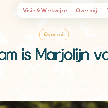
Visie & Werkwijze
Over mij
Over mij
am is Marjolijn 