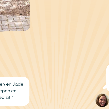
"Zodra we 
gaan, spri
glimlach de
 Jade
en
Lindsey
Moeder van Fl
t zeggen ouders
over Jij & Wei