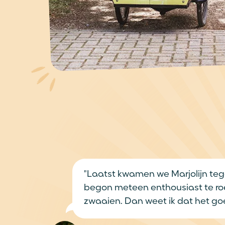
"Laatst kwamen we Marjolijn tegen en
begon meteen enthousiast te roepen 
zwaaien. Dan weet ik dat het goed zit."
Femke
Moeder van Jade
Wa