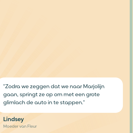
zeggen dat we naar Marjolijn
ngt ze op om met een grote
 auto in te stappen."
eur