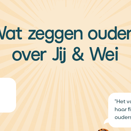
"Het voelde vanaf
haar filosofie sluit
ouders belangrijk 
Stan
Vader van Emmy