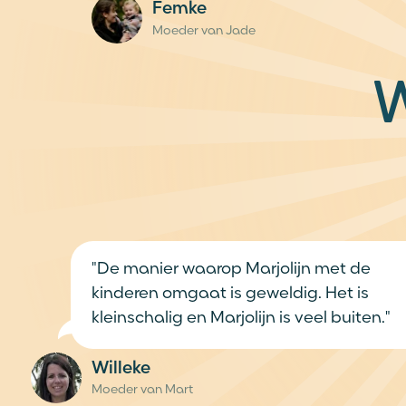
"De manier waarop Marjolijn met de
kinderen omgaat is geweldig. Het is
kleinschalig en Marjolijn is veel buiten."
Willeke
Moeder van Mart