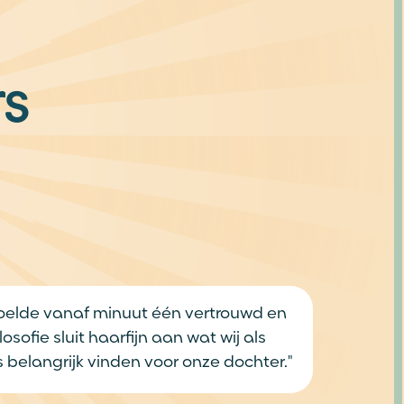
 minuut één vertrouwd en
 haarfijn aan wat wij als
vinden voor onze dochter."